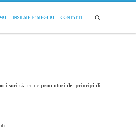
Search
AMO
INSIEME E’ MEGLIO
CONTATTI
no i soci
sia come
promotori dei principi di
nti