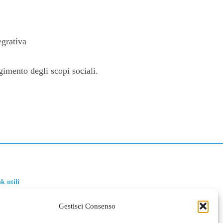
egrativa
ngimento degli scopi sociali.
k utili
FORMATIVA PRIVACY
Gestisci Consenso
OKIE POLICY